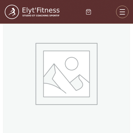
Accueil
/
Non classé
/ GRAVITY Essentiel (à la carte) – Duo