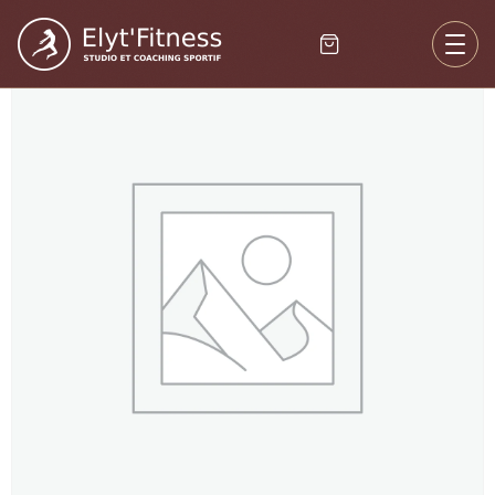
Accueil
/
Non classé
/ Immersion / Rituel Zen (Apésant + Terra Zen)
– Solo